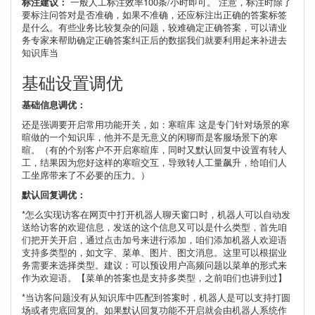
标注建议：
一般人工标注效率100条/小时即可。 注意，标注时除了
要标注问答对是否准确，如果不准确，还应标注出正确的答案标签
是什么。有些业务比较复杂的问题，较难确定正确答案，可以请业
务专家来帮助确定正确答案纠正后的数据我们就要利用起来补进去
知识库当
基础设置调优
基础信息调优：
还是强调要开启常用功能开关，如：寒暄库 这是专门针对场景的寒
暄做的一个知识库，他并不是无意义的闲聊而是客服场景下的寒
暄。（有的个别客户不开启寒暄库，同时又默认回复中设置有转人
工，结果因为您好这样的寒暄交互，导致转人工量飙升，给咱们人
工坐席带来了不必要的压力。）
默认回复调优：
*怎么实现访客在网页中打开机器人聊天窗口时，机器人可以自动发
送给访客的欢迎信息，发送的这个信息又可以是什么类型，首先咱
们把开关开启，通过点击加号来进行添加，咱们添加机器人欢迎语
支持多类型的，如文字、菜单、图片、图文消息。这里可以根据业
务需要来选择类型。建议：可以预设用户高频问题以菜单的形式来
作为欢迎语。【菜单的答案也是支持多类型，之前咱们也讲到过】
*当访客问题没有从知识库中匹配到答案时，机器人是可以支持打圆
场或者兜底回复的。如果默认回复功能不开启就会由机器人系统作