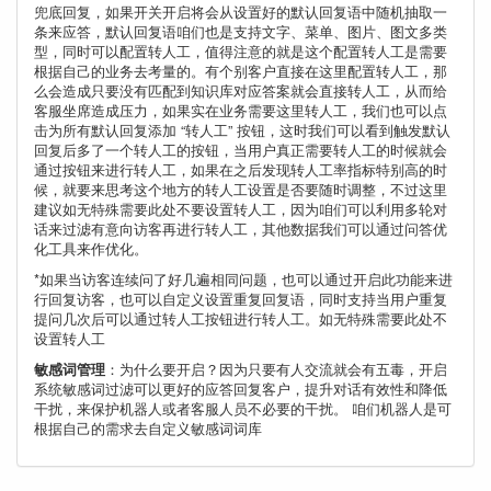
兜底回复，如果开关开启将会从设置好的默认回复语中随机抽取一
条来应答，默认回复语咱们也是支持文字、菜单、图片、图文多类
型，同时可以配置转人工，值得注意的就是这个配置转人工是需要
根据自己的业务去考量的。有个别客户直接在这里配置转人工，那
么会造成只要没有匹配到知识库对应答案就会直接转人工，从而给
客服坐席造成压力，如果实在业务需要这里转人工，我们也可以点
击为所有默认回复添加 “转人工” 按钮，这时我们可以看到触发默认
回复后多了一个转人工的按钮，当用户真正需要转人工的时候就会
通过按钮来进行转人工，如果在之后发现转人工率指标特别高的时
候，就要来思考这个地方的转人工设置是否要随时调整，不过这里
建议如无特殊需要此处不要设置转人工，因为咱们可以利用多轮对
话来过滤有意向访客再进行转人工，其他数据我们可以通过问答优
化工具来作优化。
*如果当访客连续问了好几遍相同问题，也可以通过开启此功能来进
行回复访客，也可以自定义设置重复回复语，同时支持当用户重复
提问几次后可以通过转人工按钮进行转人工。如无特殊需要此处不
设置转人工
敏感词管理
：为什么要开启？因为只要有人交流就会有五毒，开启
系统敏感词过滤可以更好的应答回复客户，提升对话有效性和降低
干扰，来保护机器人或者客服人员不必要的干扰。 咱们机器人是可
根据自己的需求去自定义敏感词词库