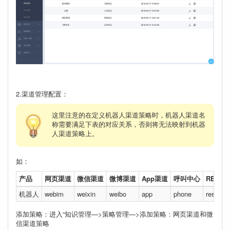
2.渠道管理配置：
这里注意的在定义机器⼈渠道策略时，机器⼈渠道名
称需要满⾜下表的对应关系，否则将⽆法映射到机器
⼈渠道策略上。
如：
产品
⽹⻚渠道
微信渠道
微博渠道
App渠道
呼叫中⼼
RESTA
机器人
webim
weixin
weibo
app
phone
rest
添加策略：进入“知识管理—>策略管理—>添加策略：网页渠道和微
信渠道策略